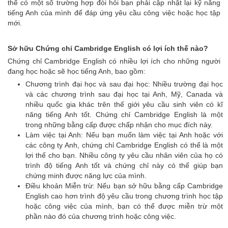
thể có một số trường hợp đòi hỏi bạn phải cập nhật lại kỹ năng
Các Trường Công Primary
tiếng Anh của mình để đáp ứng yêu cầu công việc hoặc học tập
mới.
Các Trường Công
Secondary
Sở hữu Chứng chỉ Cambridge English có lợi ích thế nào?
Các Trường Cao Đẳng
Chứng chỉ Cambridge English có nhiều lợi ích cho những người
Công Lập
đang học hoặc sẽ học tiếng Anh, bao gồm:
Các Trường Đại Học Công
Chương trình đại học và sau đại học: Nhiều trường đại học
Lập
và các chương trình sau đại học tại Anh, Mỹ, Canada và
nhiều quốc gia khác trên thế giới yêu cầu sinh viên có kĩ
DỊCH VỤ OSC
năng tiếng Anh tốt. Chứng chỉ Cambridge English là một
trong những bằng cấp được chấp nhận cho mục đích này.
Chứng Minh Tài Chính Du
Làm việc tại Anh: Nếu bạn muốn làm việc tại Anh hoặc với
Học
các công ty Anh, chứng chỉ Cambridge English có thể là một
lợi thế cho bạn. Nhiều công ty yêu cầu nhân viên của họ có
Visa Thăm Thân
trình độ tiếng Anh tốt và chứng chỉ này có thể giúp bạn
chứng minh được năng lực của mình.
Visa Du Học
Điều khoản Miễn trừ: Nếu bạn sở hữu bằng cấp Cambridge
Đào Tạo Ngoại Ngữ
English cao hơn trình độ yêu cầu trong chương trình học tập
hoặc công việc của mình, bạn có thể được miễn trừ một
TIN TỨC DU HỌC
phần nào đó của chương trình hoặc công việc.