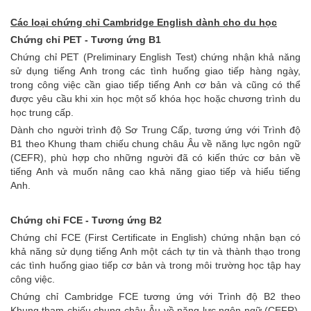
Hội Thảo Du Học
Các loại chứng chỉ Cambridge English dành cho du học
Tin Tức Du Học
Chứng chỉ PET - Tương ứng B1
Hỏi Đáp Du Học
Chứng chỉ PET (Preliminary English Test) chứng nhận khả năng
sử dụng tiếng Anh trong các tình huống giao tiếp hàng ngày,
Học Bổng Du Học
trong công việc cần giao tiếp tiếng Anh cơ bản và cũng có thể
Cẩm Nang Du Học
được yêu cầu khi xin học một số khóa học hoặc chương trình du
học trung cấp.
HỌC SINH ĐẠT VISA
Dành cho người trình độ Sơ Trung Cấp, tương ứng với Trình độ
B1 theo Khung tham chiếu chung châu Âu về năng lực ngôn ngữ
(CEFR), phù hợp cho những người đã có kiến thức cơ bản về
tiếng Anh và muốn nâng cao khả năng giao tiếp và hiểu tiếng
Anh.
Chứng chỉ FCE - Tương ứng B2
Chứng chỉ FCE (First Certificate in English) chứng nhận bạn có
khả năng sử dụng tiếng Anh một cách tự tin và thành thạo trong
các tình huống giao tiếp cơ bản và trong môi trường học tập hay
công việc.
Chứng chỉ Cambridge FCE tương ứng với Trình độ B2 theo
Khung tham chiếu chung châu Âu về năng lực ngôn ngữ (CEFR).