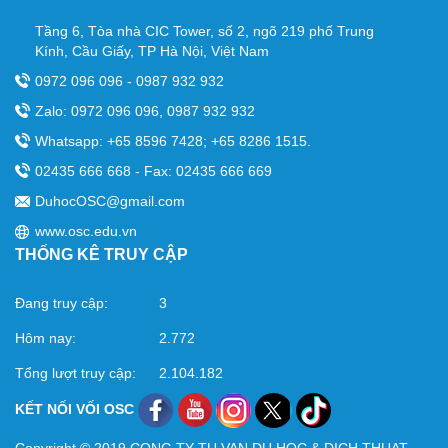
Tầng 6, Tòa nhà CIC Tower, số 2, ngõ 219 phố Trung
Kính, Cầu Giấy, TP Hà Nội, Việt Nam
0972 096 096 - 0987 932 932
Zalo: 0972 096 096, 0987 932 932
Whatsapp: +65 8596 7428; +65 8286 1515.
02435 666 668 - Fax: 02435 666 669
DuhocOSC@gmail.com
www.osc.edu.vn
THỐNG KÊ TRUY CẬP
Đang truy cập:
3
Hôm nay:
2.772
Tổng lượt truy cập:
2.104.182
KẾT NỐI VỐI OSC
Copyright © 2019 CONG TY TU VAN DU HOC & DICH THUAT