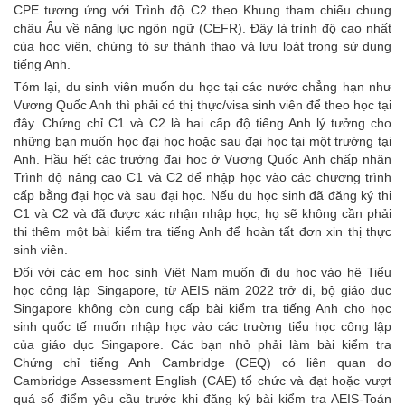
CPE tương ứng với Trình độ C2 theo Khung tham chiếu chung
châu Âu về năng lực ngôn ngữ (CEFR). Đây là trình độ cao nhất
của học viên, chứng tỏ sự thành thạo và lưu loát trong sử dụng
tiếng Anh.
Tóm lại, du sinh viên muốn du học tại các nước chẳng hạn như
Vương Quốc Anh thì phải có thị thực/visa sinh viên để theo học tại
đây. Chứng chỉ C1 và C2 là hai cấp độ tiếng Anh lý tưởng cho
những bạn muốn học đại học hoặc sau đại học tại một trường tại
Anh. Hầu hết các trường đại học ở Vương Quốc Anh chấp nhận
Trình độ nâng cao C1 và C2 để nhập học vào các chương trình
cấp bằng đại học và sau đại học. Nếu du học sinh đã đăng ký thi
C1 và C2 và đã được xác nhận nhập học, họ sẽ không cần phải
thi thêm một bài kiểm tra tiếng Anh để hoàn tất đơn xin thị thực
sinh viên.
Đối với các em học sinh Việt Nam muốn đi du học vào hệ Tiểu
học công lập Singapore, từ AEIS năm 2022 trở đi, bộ giáo dục
Singapore không còn cung cấp bài kiểm tra tiếng Anh cho học
sinh quốc tế muốn nhập học vào các trường tiểu học công lập
của giáo dục Singapore. Các bạn nhỏ phải làm bài kiểm tra
Chứng chỉ tiếng Anh Cambridge (CEQ) có liên quan do
Cambridge Assessment English (CAE) tổ chức và đạt hoặc vượt
quá số điểm yêu cầu trước khi đăng ký bài kiểm tra AEIS-Toán