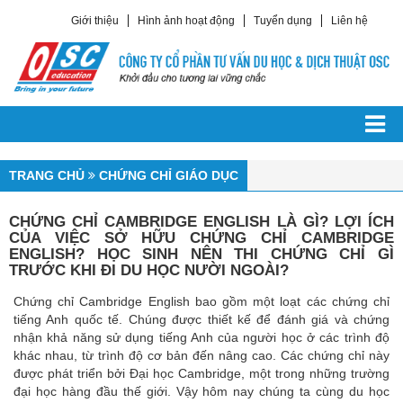
Giới thiệu
Hình ảnh hoạt động
Tuyển dụng
Liên hệ
TRANG CHỦ
DU HỌC CÁC NƯỚC
Du Học Châu Á
TRANG CHỦ
CHỨNG CHỈ GIÁO DỤC
Du Học Hàn Quốc
CHỨNG CHỈ CAMBRIDGE ENGLISH LÀ GÌ? LỢI ÍCH
Du Học Trung Quốc
CỦA VIỆC SỞ HỮU CHỨNG CHỈ CAMBRIDGE
Du Học Singapore
ENGLISH? HỌC SINH NÊN THI CHỨNG CHỈ GÌ
TRƯỚC KHI ĐI DU HỌC NƯỜI NGOÀI?
Du Học Philippines
Chứng chỉ Cambridge English bao gồm một loạt các chứng chỉ
Du Học Đài Loan
tiếng Anh quốc tế. Chúng được thiết kế để đánh giá và chứng
Du Học Nhật Bản
nhận khả năng sử dụng tiếng Anh của người học ở các trình độ
khác nhau, từ trình độ cơ bản đến nâng cao. Các chứng chỉ này
Du Học Châu Âu
được phát triển bởi Đại học Cambridge, một trong những trường
đại học hàng đầu thế giới. Vậy hôm nay chúng ta cùng du học
Du Học Ailen