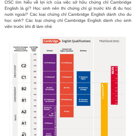
OSC tìm hiểu về lợi ích của việc sở hữu chứng chỉ Cambridge
Du Học Thụy Sỹ
English là gì? Học sinh nên thi chứng chỉ gì trước khi đi du học
nười ngoài? Các loại chứng chỉ Cambridge English dành cho du
Du Học Hà Lan
học sinh? Các loại chứng chỉ Cambridge English dành cho sinh
Du Học Ba Lan
viên trước khi đi làm nhé.
Du Học Pháp
Du Học Đan Mạch
Du Học Anh
Du Học Châu Phi
Du Học Nam Phi
Du Học Châu Úc
Du Học Newzealand
Du Học Úc
Du Học Châu Mỹ
Du Học Canada
Du Học Mỹ