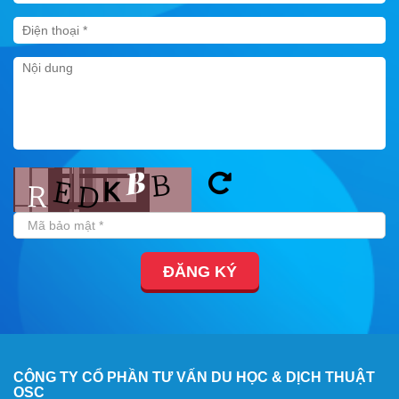
ĐĂNG KÝ
CÔNG TY CỔ PHẦN TƯ VẤN DU HỌC & DỊCH THUẬT
OSC