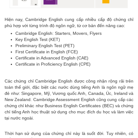
LUYỆN THI CÔNG LẬP
SINGAPORE
Hiện nay, Cambridge English cung cấp nhiều cấp độ chứng chỉ
Học Mẫu Giáo
phù hợp với từng trình độ ngôn ngữ, từ cơ bản đến nâng cao:
Kindergarten Ở Singapore
Cambridge English: Starters, Movers, Flyers
Key English Test (KET)
Luyện Thi A Level
Preliminary English Test (PET)
Luyện Thi O Level
First Certificate in English (FCE)
Certificate in Advanced English (CAE)
Luyện Thi Hệ Trung Học
Certificate in Proficiency English (CPE)
Secondary
Luyện Thi Hệ Tiểu Học
Các chứng chỉ Cambridge English được công nhận rộng rãi trên
Primary
toàn thế giới, đặc biệt các nước dùng tiếng Anh là ngôn ngữ mẹ
đẻ như: Singapore, Mỹ, Vương quốc Anh, Canada, Úc, Ireland và
GIÁO DỤC SINGAPORE
New Zealand. Cambridge Assessment English cũng cung cấp các
chứng chỉ khác như Business English Certificates (BEC) và chứng
Tin Tức Giáo Dục
chỉ tiếng Anh học thuật sử dụng cho mục đích du học và làm việc
Singapore
tại nước ngoài.
Chứng Chỉ Giáo Dục
Thời hạn sử dụng của chứng chỉ này là suốt đời. Tuy nhiên, có
Các Trường Tư Singapore