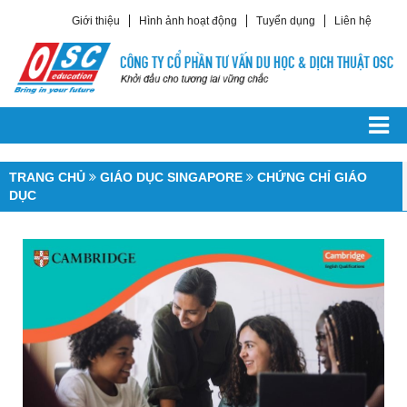
Giới thiệu
Hình ảnh hoạt động
Tuyển dụng
Liên hệ
TRANG CHỦ
DU HỌC CÁC NƯỚC
Du Học Châu Á
TRANG CHỦ
GIÁO DỤC SINGAPORE
CHỨNG CHỈ GIÁO
DỤC
Du Học Hàn Quốc
Du Học Trung Quốc
Du Học Singapore
Du Học Philippines
Du Học Đài Loan
Du Học Nhật Bản
Du Học Châu Âu
Du Học Ailen