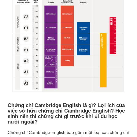
Hội Thảo Du Học
Tin Tức Du Học
Hỏi Đáp Du Học
Học Bổng Du Học
Cẩm Nang Du Học
HỌC SINH ĐẠT VISA
Chứng chỉ Cambridge English là gì? Lợi ích của
việc sở hữu chứng chỉ Cambridge English? Học
sinh nên thi chứng chỉ gì trước khi đi du học
nười ngoài?
Chứng chỉ Cambridge English bao gồm một loạt các chứng chỉ