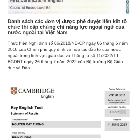
LUYỆN THI CÔNG LẬP
SINGAPORE
Danh sách các đơn vị được phê duyệt liên kết tổ
Học Mẫu Giáo
chức thi cấp chứng chỉ năng lực ngoại ngữ của
Kindergarten Ở Singapore
nước ngoài tại Việt Nam
Luyện Thi A Level
Thực hiện Nghị định số 86/2018/NĐ-CP ngày 06 tháng 6 năm
2018 của Chính phủ quy định về hợp tác đầu tư của nước
Luyện Thi O Level
ngoài trong lĩnh vực giáo dục và Thông tư số 11/2022/TT-
Luyện Thi Hệ Trung Học
BGDĐT ngày 26 tháng 7 năm 2022 của Bộ trưởng Bộ Giáo
Secondary
dục và Đào ...
Luyện Thi Hệ Tiểu Học
Primary
GIÁO DỤC SINGAPORE
Tin Tức Giáo Dục
Singapore
Chứng Chỉ Giáo Dục
Các Trường Tư Singapore