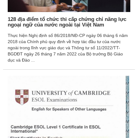
Du Học Thụy Sỹ
Du Học Hà Lan
128 địa điểm tổ chức thi cấp chứng chỉ năng lực
ngoại ngữ của nước ngoài tại Việt Nam
Du Học Ba Lan
Du Học Pháp
Thực hiện Nghị định số 86/2018/NĐ-CP ngày 06 tháng 6 năm
2018 của Chính phủ quy định về hợp tác đầu tư của nước
Du Học Đan Mạch
ngoài trong lĩnh vực giáo dục và Thông tư số 11/2022/TT-
Du Học Anh
BGDĐT ngày 26 tháng 7 năm 2022 của Bộ trưởng Bộ Giáo
dục và Đào ...
Du Học Châu Phi
Du Học Nam Phi
Du Học Châu Úc
Du Học Newzealand
Du Học Úc
Du Học Châu Mỹ
Du Học Canada
Du Học Mỹ