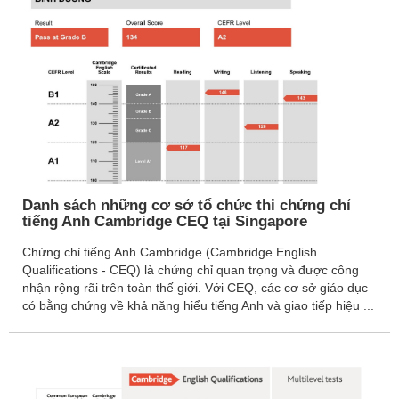
Các Trường Công Primary
Các Trường Công
Secondary
Các Trường Cao Đẳng
Công Lập
Các Trường Đại Học Công
Lập
DỊCH VỤ OSC
Danh sách những cơ sở tổ chức thi chứng chỉ
tiếng Anh Cambridge CEQ tại Singapore
Chứng Minh Tài Chính Du
Học
Chứng chỉ tiếng Anh Cambridge (Cambridge English
Qualifications - CEQ) là chứng chỉ quan trọng và được công
Visa Thăm Thân
nhận rộng rãi trên toàn thế giới. Với CEQ, các cơ sở giáo dục
có bằng chứng về khả năng hiểu tiếng Anh và giao tiếp hiệu ...
Visa Du Học
Đào Tạo Ngoại Ngữ
TIN TỨC DU HỌC