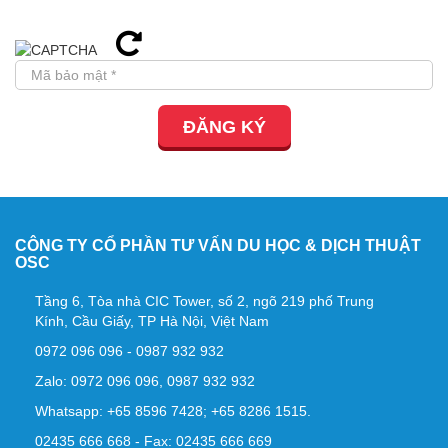
ĐĂNG KÝ
CÔNG TY CỔ PHẦN TƯ VẤN DU HỌC & DỊCH THUẬT
OSC
Tầng 6, Tòa nhà CIC Tower, số 2, ngõ 219 phố Trung
Kính, Cầu Giấy, TP Hà Nội, Việt Nam
0972 096 096 - 0987 932 932
Zalo: 0972 096 096, 0987 932 932
Whatsapp: +65 8596 7428; +65 8286 1515.
02435 666 668 - Fax: 02435 666 669