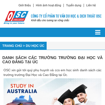
Giới thiệu
Hình ảnh hoạt động
Tuyển dụng
Liên hệ
TRANG CHỦ
DU HỌC CÁC NƯỚC
Du Học Châu Á
TRANG CHỦ
DU HỌC ÚC
Du Học Hàn Quốc
DANH SÁCH CÁC TRƯỜNG TRƯỜNG ĐẠI HỌC VÀ
Du Học Trung Quốc
CAO ĐẲNG TẠI ÚC
Du Học Singapore
OSC xin gửi tới quý phụ huynh và ccs em học sinh danh sách các
Du Học Philippines
trường trường Đại Học và Cao Đẳng tại Úc.
Du Học Đài Loan
Du Học Nhật Bản
Du Học Châu Âu
Du Học Ailen