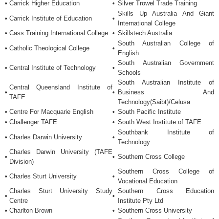
•
Carrick Higher Education
•
Silver Trowel Trade Training
Skills Up Australia And Giant
•
Carrick Institute of Education
•
International College
•
Cass Training International College
•
Skillstech Australia
South Australian College of
•
Catholic Theological College
•
English
South Australian Government
•
Central Institute of Technology
•
Schools
South Australian Institute of
Central Queensland Institute of
•
•
Business And
TAFE
Technology(Saibt)/Celusa
•
Centre For Macquarie English
•
South Pacific Institute
•
Challenger TAFE
•
South West Institute of TAFE
Southbank Institute of
•
Charles Darwin University
•
Technology
Charles Darwin University (TAFE
•
•
Southern Cross College
Division)
Southern Cross College of
•
Charles Sturt University
•
Vocational Education
Charles Sturt University Study
Southern Cross Education
•
•
Centre
Institute Pty Ltd
•
Charlton Brown
•
Southern Cross University