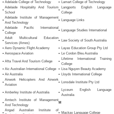
•
Adelaide College of Technology
•
Lamart College of Technology
Các Trường Công Primary
Adelaide Hospitality And Tourism
Langports English Language
•
•
School
College
Các Trường Công
Adelaide Institute of Management
Secondary
•
•
Language Links
And Technology
Các Trường Cao Đẳng
Adelaide Pacific International
•
•
Language Studies International
Công Lập
College
Adult Multicultural Education
•
•
Law Society of South Australia
Các Trường Đại Học Công
Services (Ames)
Lập
•
Aero Dynamic Flight Academy
•
Layas Education Group Pty Ltd
•
Aerospace Aviation
•
Le Cordon Bleu Australia
DỊCH VỤ OSC
Lifetime International Training
•
Afta Travel And Tourism College
•
College
Chứng Minh Tài Chính Du
•
Aic Australian International College
•
Lisa Nguyen Beauty Academy
Học
•
Air Australia
•
Lloyds International College
Visa Thăm Thân
Airwork Helicopters And Airwork
•
•
Lonsdale Institute Pty Ltd
Aviation
Visa Du Học
Lyceum English Language
•
Amberley Institute of Australia
•
Australia
Đào Tạo Ngoại Ngữ
Amtech Institute of Management
•
M
And Technology
TIN TỨC DU HỌC
Angad Australian Institute of
•
•
Mackay Language College