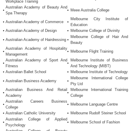
Workplace Training
Australian Academy of Beauty And
•
•
Meee Australia College
Spa Therapy
Melbourne City Institute of
•
Australian Academy of Commerce
•
Education
•
Australian Academy of Design
•
Melbourne College of Divinity
Melbourne College of Hair And
•
Australian Academy of Hairdressing
•
Beauty
Australian Academy of Hospitality
•
•
Melbourne Flight Training
Management
Australian Academy of Sport And
Melbourne Institute of Business
•
•
Fitness
And Technology (MIBT)
•
Australian Ballet School
•
Melbourne Institute of Technology
Melbourne International College
•
Australian Business Academy
•
Pty Ltd
Australian Business And Retail
Melbourne International Training
•
•
Academy
College
Australian Careers Business
•
•
Melbourne Language Centre
College
•
Australian Catholic University
•
Melbourne Rudolf Steiner School
Australian College of Applied
•
•
Melbourne School of Fashion
Psychology
Australian College of Beauty