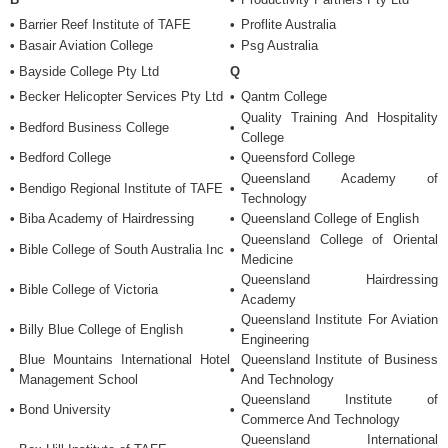
•
Barrier Reef Institute of TAFE
•
Proflite Australia
•
Basair Aviation College
•
Psg Australia
•
Bayside College Pty Ltd
Q
•
Becker Helicopter Services Pty Ltd
•
Qantm College
Quality Training And Hospitality
•
Bedford Business College
•
College
•
Bedford College
•
Queensford College
Queensland Academy of
•
Bendigo Regional Institute of TAFE
•
Technology
•
Biba Academy of Hairdressing
•
Queensland College of English
Queensland College of Oriental
•
Bible College of South Australia Inc
•
Medicine
Queensland Hairdressing
•
Bible College of Victoria
•
Academy
Queensland Institute For Aviation
•
Billy Blue College of English
•
Engineering
Blue Mountains International Hotel
Queensland Institute of Business
•
•
Management School
And Technology
Queensland Institute of
•
Bond University
•
Commerce And Technology
Queensland International