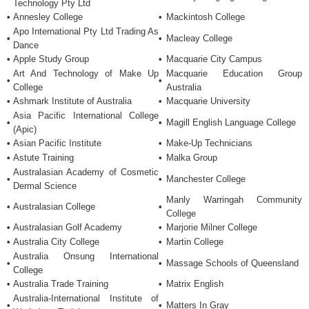
Hội Thảo Du Học
Technology Pty Ltd
•
Annesley College
•
Mackintosh College
Tin Tức Du Học
Apo International Pty Ltd Trading As
•
•
Macleay College
Dance
Hỏi Đáp Du Học
•
Apple Study Group
•
Macquarie City Campus
Học Bổng Du Học
Art And Technology of Make Up
Macquarie Education Group
•
•
College
Australia
Cẩm Nang Du Học
•
Ashmark Institute of Australia
•
Macquarie University
Asia Pacific International College
HỌC SINH ĐẠT VISA
•
•
Magill English Language College
(Apic)
•
Asian Pacific Institute
•
Make-Up Technicians
•
Astute Training
•
Malka Group
Australasian Academy of Cosmetic
•
•
Manchester College
Dermal Science
Manly Warringah Community
•
Australasian College
•
College
•
Australasian Golf Academy
•
Marjorie Milner College
•
Australia City College
•
Martin College
Australia Onsung International
•
•
Massage Schools of Queensland
College
•
Australia Trade Training
•
Matrix English
Australia-International Institute of
•
•
Matters In Gray