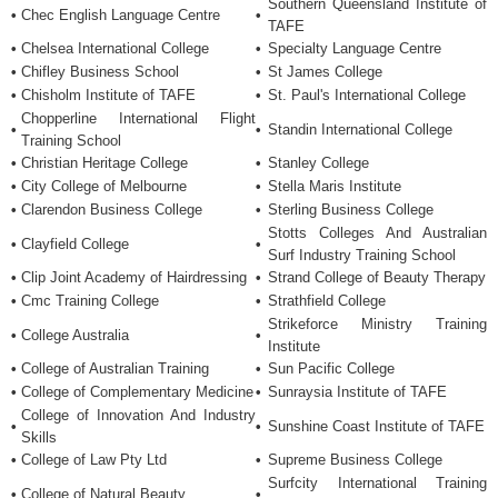
Southern Queensland Institute of
•
Chec English Language Centre
•
TAFE
•
Chelsea International College
•
Specialty Language Centre
•
Chifley Business School
•
St James College
•
Chisholm Institute of TAFE
•
St. Paul's International College
Chopperline International Flight
•
•
Standin International College
Training School
•
Christian Heritage College
•
Stanley College
•
City College of Melbourne
•
Stella Maris Institute
•
Clarendon Business College
•
Sterling Business College
Stotts Colleges And Australian
•
Clayfield College
•
Surf Industry Training School
•
Clip Joint Academy of Hairdressing
•
Strand College of Beauty Therapy
•
Cmc Training College
•
Strathfield College
Strikeforce Ministry Training
•
College Australia
•
Institute
•
College of Australian Training
•
Sun Pacific College
•
College of Complementary Medicine
•
Sunraysia Institute of TAFE
College of Innovation And Industry
•
•
Sunshine Coast Institute of TAFE
Skills
•
College of Law Pty Ltd
•
Supreme Business College
Surfcity International Training
•
College of Natural Beauty
•