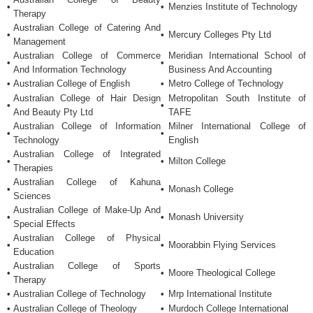
•
•
Menzies Institute of Technology
Therapy
Australian College of Catering And
•
•
Mercury Colleges Pty Ltd
Management
Australian College of Commerce
Meridian International School of
•
•
And Information Technology
Business And Accounting
•
Australian College of English
•
Metro College of Technology
Australian College of Hair Design
Metropolitan South Institute of
•
•
And Beauty Pty Ltd
TAFE
Australian College of Information
Milner International College of
•
•
Technology
English
Australian College of Integrated
•
•
Milton College
Therapies
Australian College of Kahuna
•
•
Monash College
Sciences
Australian College of Make-Up And
•
•
Monash University
Special Effects
Australian College of Physical
•
•
Moorabbin Flying Services
Education
Australian College of Sports
•
•
Moore Theological College
Therapy
•
Australian College of Technology
•
Mrp International Institute
•
Australian College of Theology
•
Murdoch College International