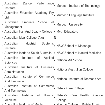
Australian Dance Performance
•
•
Murdoch Institute of Technology
Institute Pl
Australian Education Academy Pty
•
•
Murdoch Language Institute
Ltd
Australian Graduate School of
•
•
Murdoch University
Management
•
Australian Hair And Beauty College
•
Myth Educators
•
Australian Ideal College (Aic)
N
Australian Industrial Systems
•
•
NSW School of Massage
Institute
•
Australian Institute South Australia
•
NSW School of Natural Medicine
Australian Institute of Applied
•
•
National Art School
Sciences
Australian Institute of Business
•
•
National Australian College
Administration
Australian Institute of Commerce
•
•
National Institute of Dramatic Art
And Language
Australian Institute of Commerce
•
•
Nature Care College
And Technology
Australian Institute of Holistic
Nature's Care Health Science
•
•
Medicine
College
•
Australian Institute of Music
•
Navitas College of Public Safety