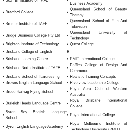
•
Box Hill Institute of TAFE
•
Business Academy
Queensland School of Beauty
•
Bradford College
•
Therapy
Queensland School of Film And
•
Bremer Institute of TAFE
•
Television
Queensland University of
•
Bridge Business College Pty Ltd
•
Technology
•
Brighton Institute of Technology
•
Quest College
•
Brisbane College of English
R
•
Brisbane Learning Centre
•
RMIT International College
Raffles College of Design And
•
Brisbane North Institute of TAFE
•
Commerce
•
Brisbane School of Hairdressing
•
Realistic Training Concepts
•
Browns English Language School
•
Riverview Leadership College
Royal Aero Club of Western
•
Bruce Hartwig Flying School
•
Australia
Royal Brisbane International
•
Burleigh Heads Language Centre
•
College
Byron Bay English Language
•
•
Royal International College
School
Royal Melbourne Institute of
•
Byron English Language Academy
•
Technology University (RMIT)