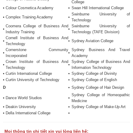
College
•
Colour Cosmetica Academy
•
Swan Hill International College
Swinburne University of
•
Complex Training Academy
•
Technology
Coomera College of Business And
Swinburne University of
•
•
Industry Training
Technology (TAFE Division)
Cornell Institute of Business And
•
•
Sydney Aviation College
Technology
Cornerstone Community
Sydney Business And Travel
•
•
Incorporated
Academy
Crown Institute of Business And
Sydney College of Business And
•
•
Technology
Information Technology
•
Curtin International College
•
Sydney College of Divinity
•
Curtin University of Technology
•
Sydney College of English
D
•
Sydney College of Hair Design
Sydney College of Homeopathic
•
Dance World Studios
•
Medicine
•
Deakin University
•
Sydney College of Make-Up Art
•
Della International College
•
Mọi thông tin chi tiết xin vui lòng liên hệ: