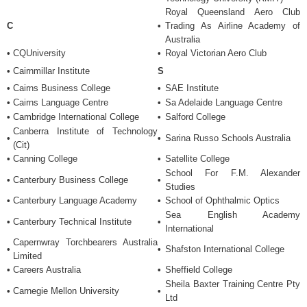
Royal Queensland Aero Club
C
•
Trading As Airline Academy of
Australia
•
CQUniversity
•
Royal Victorian Aero Club
•
Cairnmillar Institute
S
•
Cairns Business College
•
SAE Institute
•
Cairns Language Centre
•
Sa Adelaide Language Centre
•
Cambridge International College
•
Salford College
Canberra Institute of Technology
•
•
Sarina Russo Schools Australia
(Cit)
•
Canning College
•
Satellite College
School For F.M. Alexander
•
Canterbury Business College
•
Studies
•
Canterbury Language Academy
•
School of Ophthalmic Optics
Sea English Academy
•
Canterbury Technical Institute
•
International
Capernwray Torchbearers Australia
•
•
Shafston International College
Limited
•
Careers Australia
•
Sheffield College
Sheila Baxter Training Centre Pty
•
Carnegie Mellon University
•
Ltd