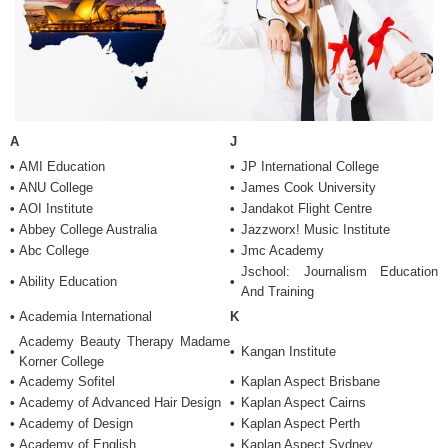
Du Học Thụy Sỹ
Du Học Hà Lan
Du Học Ba Lan
Du Học Pháp
A
J
Du Học Đan Mạch
•
AMI Education
•
JP International College
Du Học Anh
•
ANU College
•
James Cook University
Du Học Châu Phi
•
AOI Institute
•
Jandakot Flight Centre
•
Abbey College Australia
•
Jazzworx! Music Institute
Du Học Nam Phi
•
Abc College
•
Jmc Academy
Du Học Châu Úc
Jschool: Journalism Education
•
Ability Education
•
And Training
Du Học Newzealand
•
Academia International
K
Du Học Úc
Academy Beauty Therapy Madame
•
•
Kangan Institute
Korner College
Du Học Châu Mỹ
•
Academy Sofitel
•
Kaplan Aspect Brisbane
Du Học Canada
•
Academy of Advanced Hair Design
•
Kaplan Aspect Cairns
•
Academy of Design
•
Kaplan Aspect Perth
Du Học Mỹ
•
Academy of English
•
Kaplan Aspect Sydney