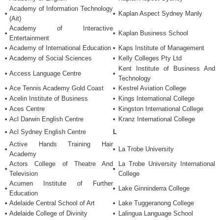
LUYỆN THI CÔNG LẬP
Academy of Information Technology
•
•
Kaplan Aspect Sydney Manly
SINGAPORE
(Ait)
Academy of Interactive
•
•
Kaplan Business School
Học Mẫu Giáo
Entertainment
Kindergarten Ở Singapore
•
Academy of International Education
•
Kaps Institute of Management
•
Academy of Social Sciences
•
Kelly Colleges Pty Ltd
Luyện Thi A Level
Kent Institute of Business And
•
Access Language Centre
•
Technology
Luyện Thi O Level
•
Ace Tennis Academy Gold Coast
•
Kestrel Aviation College
Luyện Thi Hệ Trung Học
•
Acelin Institute of Business
•
Kings International College
Secondary
•
Aces Centre
•
Kingston International College
•
Acl Darwin English Centre
•
Kranz International College
Luyện Thi Hệ Tiểu Học
•
Acl Sydney English Centre
L
Primary
Active Hands Training Hair
•
•
La Trobe University
GIÁO DỤC SINGAPORE
Academy
Actors College of Theatre And
La Trobe University International
•
•
Tin Tức Giáo Dục
Television
College
Singapore
Acumen Institute of Further
•
•
Lake Ginninderra College
Education
Chứng Chỉ Giáo Dục
•
Adelaide Central School of Art
•
Lake Tuggeranong College
Các Trường Tư Singapore
•
Adelaide College of Divinity
•
Lalingua Language School