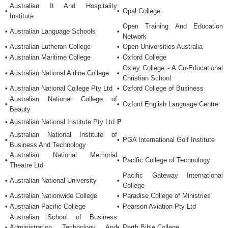
Australian It And Hospitality
•
•
Opal College
Institute
Open Training And Education
•
Australian Language Schools
•
Network
•
Australian Lutheran College
•
Open Universities Australia
•
Australian Maritime College
•
Oxford College
Oxley College - A Co-Educational
•
Australian National Airline College
•
Christian School
•
Australian National College Pty Ltd
•
Ozford College of Business
Australian National College of
•
•
Ozford English Language Centre
Beauty
•
Australian National Institute Pty Ltd
P
Australian National Institute of
•
•
PGA International Golf Institute
Business And Technology
Australian National Memorial
•
•
Pacific College of Technology
Theatre Ltd
Pacific Gateway International
•
Australian National University
•
College
•
Australian Nationwide College
•
Paradise College of Ministries
•
Australian Pacific College
•
Pearson Aviation Pty Ltd
Australian School of Business
•
Administration Technology And
•
Perth Bible College