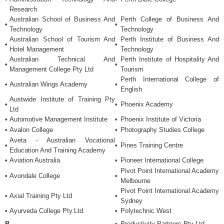
Research
Australian School of Business And
Perth College of Business And
•
•
Technology
Technology
Australian School of Tourism And
Perth Institute of Business And
•
•
Hotel Management
Technology
Australian Technical And
Perth Institute of Hospitality And
•
•
Management College Pty Ltd
Tourism
Perth International College of
•
Australian Wings Academy
•
English
Austwide Institute of Training Pty
•
•
Phoenix Academy
Ltd
•
Automotive Management Institute
•
Phoenix Institute of Victoria
•
Avalon College
•
Photography Studies College
Aveta - Australian Vocational
•
•
Pines Training Centre
Education And Training Academy
•
Aviation Australia
•
Pioneer International College
Pivot Point International Academy
•
Avondale College
•
Melbourne
Pivot Point International Academy
•
Axial Training Pty Ltd
•
Sydney
•
Ayurveda College Pty.Ltd.
•
Polytechnic West
B
•
Productivity Partners Pty Ltd