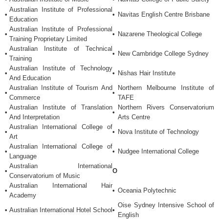
Australian Institute of Professional
•
•
Navitas English Centre Brisbane
Education
Australian Institute of Professional
•
•
Nazarene Theological College
Training Proprietary Limited
Australian Institute of Technical
•
•
New Cambridge College Sydney
Training
Australian Institute of Technology
•
•
Nishas Hair Institute
And Education
Australian Institute of Tourism And
Northern Melbourne Institute of
•
•
Commerce
TAFE
Australian Institute of Translation
Northern Rivers Conservatorium
•
•
And Interpretation
Arts Centre
Australian International College of
•
•
Nova Institute of Technology
Art
Australian International College of
•
•
Nudgee International College
Language
Australian International
•
O
Conservatorium of Music
Australian International Hair
•
•
Oceania Polytechnic
Academy
Oise Sydney Intensive School of
•
Australian International Hotel School
•
English