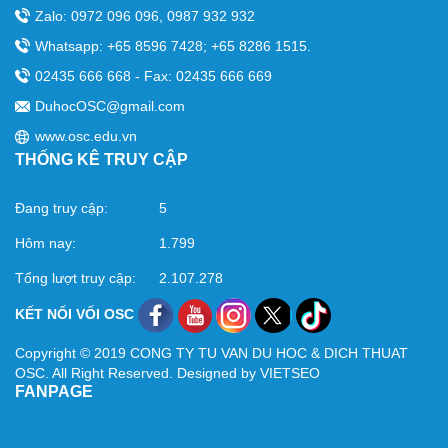
Zalo: 0972 096 096, 0987 932 932
Whatsapp: +65 8596 7428; +65 8286 1515.
02435 666 668 - Fax: 02435 666 669
DuhocOSC@gmail.com
www.osc.edu.vn
THỐNG KÊ TRUY CẬP
Đang truy cập:
5
Hôm nay:
1.799
Tổng lượt truy cập:
2.107.278
KẾT NỐI VỐI OSC
Copyright © 2019 CONG TY TU VAN DU HOC & DICH THUAT
OSC. All Right Reserved. Designed by VIETSEO
FANPAGE