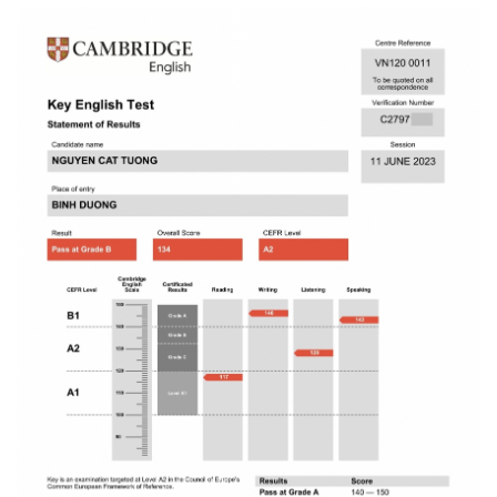
Du Học Thụy Sỹ
Du Học Hà Lan
Du Học Ba Lan
Du Học Pháp
Du Học Đan Mạch
Du Học Anh
Du Học Châu Phi
Du Học Nam Phi
Du Học Châu Úc
Du Học Newzealand
Du Học Úc
Du Học Châu Mỹ
Du Học Canada
Du Học Mỹ