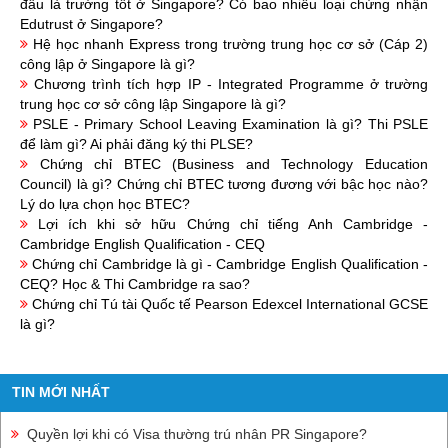
đâu là trường tốt ở Singapore? Có bao nhiêu loại chứng nhận
Edutrust ở Singapore?
Hệ học nhanh Express trong trường trung học cơ sở (Cáp 2)
công lập ở Singapore là gì?
Chương trình tích hợp IP - Integrated Programme ở trường
trung học cơ sở công lập Singapore là gì?
PSLE - Primary School Leaving Examination là gì? Thi PSLE
để làm gì? Ai phải đăng ký thi PLSE?
Chứng chỉ BTEC (Business and Technology Education
Council) là gì? Chứng chỉ BTEC tương đương với bậc học nào?
Lý do lựa chọn học BTEC?
Lợi ích khi sở hữu Chứng chỉ tiếng Anh Cambridge -
Cambridge English Qualification - CEQ
Chứng chỉ Cambridge là gì - Cambridge English Qualification -
CEQ? Học & Thi Cambridge ra sao?
Chứng chỉ Tú tài Quốc tế Pearson Edexcel International GCSE
là gì?
TIN MỚI NHẤT
Quyền lợi khi có Visa thường trú nhân PR Singapore?