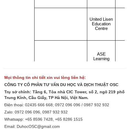
Hội Thảo Du Học
Tin Tức Du Học
Hỏi Đáp Du Học
Học Bổng Du Học
Cẩm Nang Du Học
HỌC SINH ĐẠT VISA
Mọi thông tin chi tiết xin vui lòng liên hệ:
CÔNG TY CỔ PHẦN TƯ VẤN DU HỌC VÀ DỊCH THUẬT OSC
Trụ sở chính: Tầng 6, Tòa nhà CIC Tower, số 2, ngõ 219 phố
Trung Kính, Cầu Giấy, TP Hà Nội, Việt Nam.
Điện thoại: 02435 666 668; 0972 096 096 / 0987 932 932
Zalo: 0972 096 096, 0987 932 932
Whatsapp: +65 8596 7428, +65 8286 1515
Email: DuhocOSC@gmail.com