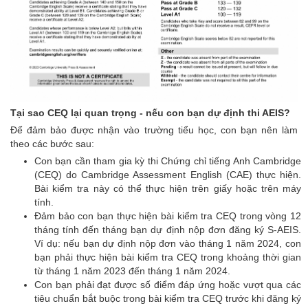
LUYỆN THI CÔNG LẬP
SINGAPORE
Học Mẫu Giáo
Kindergarten Ở Singapore
Luyện Thi A Level
Luyện Thi O Level
Tại sao CEQ lại quan trọng - nếu con bạn dự định thi AEIS?
Để đảm bảo được nhận vào trường tiểu học, con bạn nên làm
Luyện Thi Hệ Trung Học
theo các bước sau:
Secondary
Con bạn cần tham gia kỳ thi Chứng chỉ tiếng Anh Cambridge
Luyện Thi Hệ Tiểu Học
(CEQ) do Cambridge Assessment English (CAE) thực hiện.
Primary
Bài kiểm tra này có thể thực hiện trên giấy hoặc trên máy
tính.
GIÁO DỤC SINGAPORE
Đảm bảo con bạn thực hiện bài kiểm tra CEQ trong vòng 12
tháng tính đến tháng bạn dự định nộp đơn đăng ký S-AEIS.
Tin Tức Giáo Dục
Ví dụ: nếu bạn dự định nộp đơn vào tháng 1 năm 2024, con
Singapore
bạn phải thực hiện bài kiểm tra CEQ trong khoảng thời gian
từ tháng 1 năm 2023 đến tháng 1 năm 2024.
Chứng Chỉ Giáo Dục
Con bạn phải đạt được số điểm đáp ứng hoặc vượt qua các
tiêu chuẩn bắt buộc trong bài kiểm tra CEQ trước khi đăng ký
Các Trường Tư Singapore