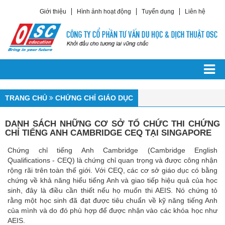
Giới thiệu
Hình ảnh hoạt động
Tuyển dụng
Liên hệ
TRANG CHỦ
DU HỌC CÁC NƯỚC
Du Học Châu Á
TRANG CHỦ
CHỨNG CHỈ GIÁO DỤC
Du Học Hàn Quốc
DANH SÁCH NHỮNG CƠ SỞ TỔ CHỨC THI CHỨNG
Du Học Trung Quốc
CHỈ TIẾNG ANH CAMBRIDGE CEQ TẠI SINGAPORE
Du Học Singapore
Chứng chỉ tiếng Anh Cambridge (Cambridge English
Du Học Philippines
Qualifications - CEQ) là chứng chỉ quan trọng và được công nhận
rộng rãi trên toàn thế giới. Với CEQ, các cơ sở giáo dục có bằng
Du Học Đài Loan
chứng về khả năng hiểu tiếng Anh và giao tiếp hiệu quả của học
Du Học Nhật Bản
sinh, đây là điều cần thiết nếu họ muốn thi AEIS. Nó chứng tỏ
rằng một học sinh đã đạt được tiêu chuẩn về kỹ năng tiếng Anh
Du Học Châu Âu
của mình và do đó phù hợp để được nhận vào các khóa học như
Du Học Ailen
AEIS.