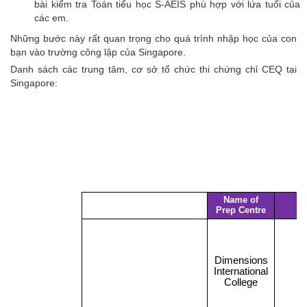
bài kiểm tra Toán tiểu học S-AEIS phù hợp với lứa tuổi của
Các Trường Công Primary
các em.
Các Trường Công
Những bước này rất quan trọng cho quá trình nhập học của con
Secondary
bạn vào trường công lập của Singapore.
Danh sách các trung tâm, cơ sở tổ chức thi chứng chỉ CEQ tại
Các Trường Cao Đẳng
Singapore:
Công Lập
Các Trường Đại Học Công
Lập
DỊCH VỤ OSC
Chứng Minh Tài Chính Du
Học
Visa Thăm Thân
Visa Du Học
Đào Tạo Ngoại Ngữ
TIN TỨC DU HỌC