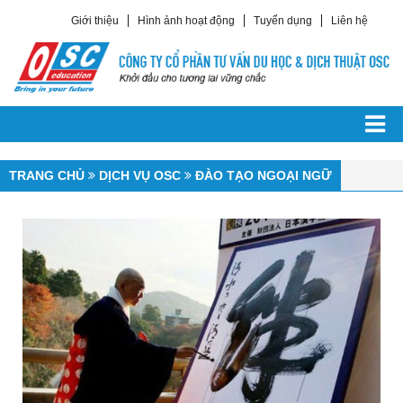
Giới thiệu
Hình ảnh hoạt động
Tuyển dụng
Liên hệ
TRANG CHỦ
DU HỌC CÁC NƯỚC
Du Học Châu Á
TRANG CHỦ
DỊCH VỤ OSC
ĐÀO TẠO NGOẠI NGỮ
Du Học Hàn Quốc
Du Học Trung Quốc
Du Học Singapore
Du Học Philippines
Du Học Đài Loan
Du Học Nhật Bản
Du Học Châu Âu
Du Học Ailen