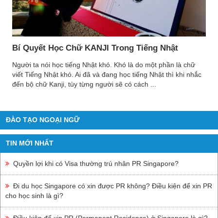
Du Học Thụy Sỹ
Du Học Hà Lan
Du Học Ba Lan
Bí Quyết Học Chữ KANJI Trong Tiếng Nhật
Du Học Pháp
Người ta nói học tiếng Nhật khó. Khó là do một phần là chữ
Du Học Đan Mạch
viết Tiếng Nhật khó. Ai đã và đang học tiếng Nhật thì khi nhắc
đến bộ chữ Kanji, tùy từng người sẽ có cách ...
Du Học Anh
Du Học Châu Phi
Du Học Nam Phi
ĐÀO TẠO NGOẠI NGỮ
Du Học Châu Úc
TIN MỚI NHẤT
Du Học Newzealand
Du Học Úc
Quyền lợi khi có Visa thường trú nhân PR Singapore?
Du Học Châu Mỹ
Đi du học Singapore có xin được PR không? Điều kiện để xin PR
Du Học Canada
cho học sinh là gì?
Du Học Mỹ