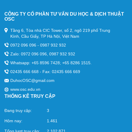
Hội Thảo Du Học
Tin Tức Du Học
CÔNG TY CỔ PHẦN TƯ VẤN DU HỌC & DỊCH THUẬT
OSC
Hỏi Đáp Du Học
Học Bổng Du Học
Tầng 6, Tòa nhà CIC Tower, số 2, ngõ 219 phố Trung
Kính, Cầu Giấy, TP Hà Nội, Việt Nam
Cẩm Nang Du Học
0972 096 096 - 0987 932 932
HỌC SINH ĐẠT VISA
Zalo: 0972 096 096, 0987 932 932
Whatsapp: +65 8596 7428; +65 8286 1515.
02435 666 668 - Fax: 02435 666 669
DuhocOSC@gmail.com
www.osc.edu.vn
THỐNG KÊ TRUY CẬP
Đang truy cập:
3
Hôm nay:
1.461
Tổng lượt truy cập:
2.102.871