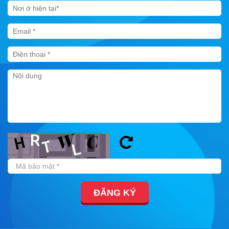
Các Trường Công Primary
Các Trường Công
Secondary
Các Trường Cao Đẳng
Công Lập
Các Trường Đại Học Công
Lập
DỊCH VỤ OSC
Chứng Minh Tài Chính Du
Học
Visa Thăm Thân
Visa Du Học
ĐĂNG KÝ
Đào Tạo Ngoại Ngữ
TIN TỨC DU HỌC