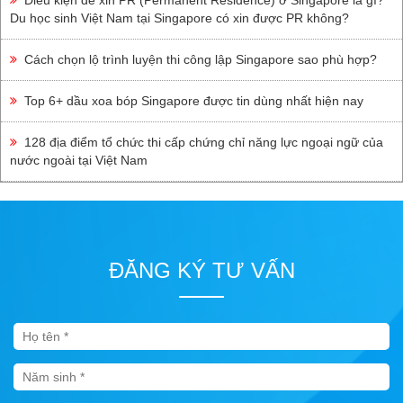
Điều kiện để xin PR (Permanent Residence) ở Singapore là gì?
LUYỆN THI CÔNG LẬP
Du học sinh Việt Nam tại Singapore có xin được PR không?
SINGAPORE
Cách chọn lộ trình luyện thi công lập Singapore sao phù hợp?
Học Mẫu Giáo
Kindergarten Ở Singapore
Top 6+ dầu xoa bóp Singapore được tin dùng nhất hiện nay
Luyện Thi A Level
128 địa điểm tổ chức thi cấp chứng chỉ năng lực ngoại ngữ của
Luyện Thi O Level
nước ngoài tại Việt Nam
Luyện Thi Hệ Trung Học
Secondary
Luyện Thi Hệ Tiểu Học
Primary
ĐĂNG KÝ TƯ VẤN
GIÁO DỤC SINGAPORE
Tin Tức Giáo Dục
Singapore
Chứng Chỉ Giáo Dục
Các Trường Tư Singapore