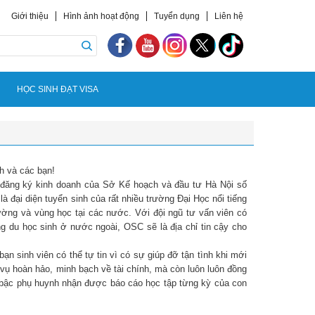
Giới thiệu
Hình ảnh hoạt động
Tuyển dụng
Liên hệ
HỌC SINH ĐẠT VISA
h và các bạn!
 đăng ký kinh doanh của Sở Kế hoạch và đầu tư Hà Nội số
ại diện tuyển sinh của rất nhiều trường Đại Học nổi tiếng
ường và vùng học tại các nước. Với đội ngũ tư vấn viên có
g du học sinh ở nước ngoài, OSC sẽ là địa chỉ tin cậy cho
n sinh viên có thể tự tin vì có sự giúp đỡ tận tình khi mới
ụ hoàn hảo, minh bạch về tài chính, mà còn luôn luôn đồng
ác bậc phụ huynh nhận được báo cáo học tập từng kỳ của con