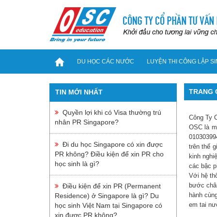
TRANG CHỦ
DU HỌC CÁC NƯỚC
LUYỆN THI CÔNG LẬP S
DU HỌC CÁC NƯỚC
TRANG 
TIN MỚI NHẤT
Du Học Châu Á
Quyền lợi khi có Visa thường trú
C
ông Ty 
nhân PR Singapore?
Du Học Hàn Quốc
OSC là mộ
010303994
Du Học Trung Quốc
Đi du học Singapore có xin được
trên thế 
PR không? Điều kiện để xin PR cho
Du Học Singapore
kinh nghi
học sinh là gì?
các bậc p
Du Học Philippines
Với hệ th
Du Học Đài Loan
bước chân
Điều kiện để xin PR (Permanent
hành cùng
Residence) ở Singapore là gì? Du
Du Học Nhật Bản
em tai nư
học sinh Việt Nam tại Singapore có
Du Học Châu Âu
xin được PR không?