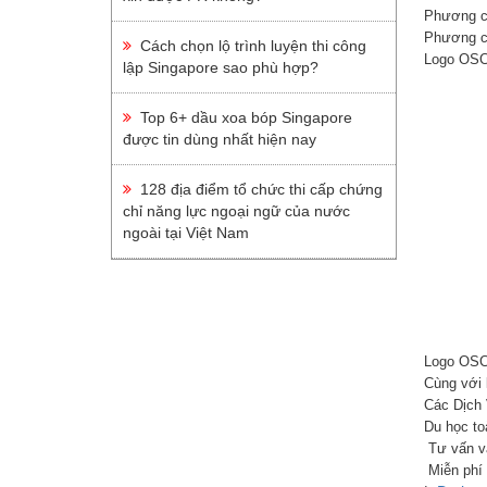
Phương c
Du Học Ailen
Phương ch
Cách chọn lộ trình luyện thi công
Logo OS
Du Học Thụy Sỹ
lập Singapore sao phù hợp?
Du Học Hà Lan
Top 6+ dầu xoa bóp Singapore
Du Học Ba Lan
được tin dùng nhất hiện nay
Du Học Pháp
128 địa điểm tổ chức thi cấp chứng
Du Học Đan Mạch
chỉ năng lực ngoại ngữ của nước
Du Học Anh
ngoài tại Việt Nam
Du Học Châu Phi
Du Học Nam Phi
Du Học Châu Úc
Logo OSC 
Du Học Newzealand
Cùng với 
Du Học Úc
Các Dịch
Du học t
Du Học Châu Mỹ
Tư vấn và
Miễn phí 
Du Học Canada