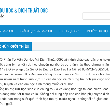
INGAPORE
GIÁO DỤC SINGAPORE
DỊCH VỤ OSC
TIN TỨC DU HỌC
CHỦ
GIỚI THIỆU
Cổ Phần Tư Vấn Du Học Và Dịch Thuật OSC xin kính chào các bậc phụ huyn
t công ty Tư vấn du học chuyên nghiệp được thành lập theo chứng nhận
7 và Giấy phép của Sở Giáo Dục và Đào Tạo Hà Nội số 8575/CN-SGD&ĐT, là đ
giới và các nước. Khi đến với chúng tôi các bạn sẽ được tự do lựa chọn tr
ệm nhiều năm trong lĩnh vực tư vấn du học và đã từng trải nghiệm cuộc sốn
hụ huynh và các em học sinh mong muốn đi du học.
ống những lưu học sinh của chúng tôi đã và đang học tập tại các nước, các bạ
 sang một đất nước xa lạ. Không chỉ cung cấp cho các bậc phụ huynh dịch v
 các bạn trong suốt quá trình học tập tại nước ngoài, chúng tôi sẽ giúp c
ớc ngoài.