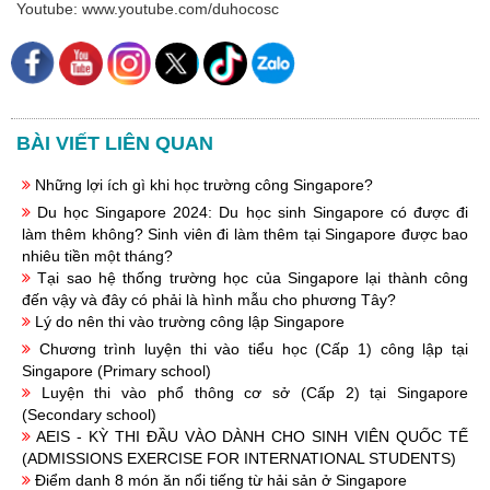
Hội Thảo Du Học
Youtube: www.youtube.com/duhocosc
Tin Tức Du Học
Hỏi Đáp Du Học
Học Bổng Du Học
BÀI VIẾT LIÊN QUAN
Cẩm Nang Du Học
Những lợi ích gì khi học trường công Singapore?
HỌC SINH ĐẠT VISA
Du học Singapore 2024: Du học sinh Singapore có được đi
làm thêm không? Sinh viên đi làm thêm tại Singapore được bao
nhiêu tiền một tháng?
Tại sao hệ thống trường học của Singapore lại thành công
đến vậy và đây có phải là hình mẫu cho phương Tây?
Lý do nên thi vào trường công lập Singapore
Chương trình luyện thi vào tiểu học (Cấp 1) công lập tại
Singapore (Primary school)
Luyện thi vào phổ thông cơ sở (Cấp 2) tại Singapore
(Secondary school)
AEIS - KỲ THI ĐẦU VÀO DÀNH CHO SINH VIÊN QUỐC TẾ
(ADMISSIONS EXERCISE FOR INTERNATIONAL STUDENTS)
Điểm danh 8 món ăn nổi tiếng từ hải sản ở Singapore