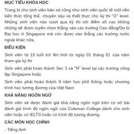
MỤC TIÊU KHÓA HỌC
LUYỆN THI CÔNG LẬP
Trang bị cho sinh viên bản xứ cũng như sinh viên quốc tế một nền
SINGAPORE
kiến thức tổng thể, chuyên sâu và thiết thực cho kỳ thi “O” level.
Những sinh viên nào vượt qua kỳ thi với điểm số cao không
Học Mẫu Giáo
những sẽ được tuyển chọn thẳng vào các trường Cao đẳng/Dự bị
Kindergarten Ở Singapore
Đại học ở Singapore mà còn được vào thẳng các trường nước
Luyện Thi A Level
ngoài khác nữa.
ĐIỀU KIỆN
Luyện Thi O Level
Sinh viên từ 15 tuổi trở lên tính từ ngày 01 tháng 01 của năm
Luyện Thi Hệ Trung Học
tham gia kỳ thi
Secondary
Sinh viên phải hoàn thành Sec 3 và “N” level tại các trường công
lập Singapore hoặc
Luyện Thi Hệ Tiểu Học
Sinh viên phải hoàn thành 9 năm học phổ thông hoặc chương
Primary
trình học tương đương của Việt Nam
GIÁO DỤC SINGAPORE
KHẢ NĂNG NGÔN NGỮ
Sinh viên sẽ được đánh giá khả năng ngôn ngữ trên cơ sở bài
Tin Tức Giáo Dục
đánh giá trình độ ngôn ngữ của Coleman College dành cho sinh
Singapore
viên hoặc có IELTS hoặc có trình độ tương đương.
Chứng Chỉ Giáo Dục
CÁC MÔN HỌC CHÍNH
- Tiếng Anh
Các Trường Tư Singapore