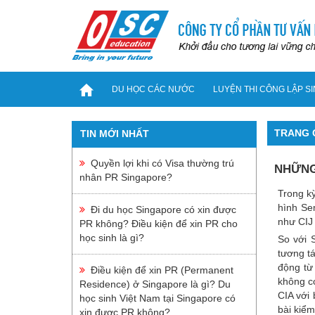
DU HỌC CÁC NƯỚC
LUYỆN THI CÔNG LẬP S
TRANG CHỦ
TRANG 
TIN MỚI NHẤT
DU HỌC CÁC NƯỚC
Quyền lợi khi có Visa thường trú
NHỮNG 
nhân PR Singapore?
Du Học Châu Á
Trong kỳ
hình Se
Đi du học Singapore có xin được
Du Học Hàn Quốc
như CIJ 
PR không? Điều kiện để xin PR cho
Du Học Trung Quốc
học sinh là gì?
So với 
tương tá
Du Học Singapore
động từ
Điều kiện để xin PR (Permanent
Du Học Philippines
không c
Residence) ở Singapore là gì? Du
CIA với 
học sinh Việt Nam tại Singapore có
Du Học Đài Loan
bài kiểm
xin được PR không?