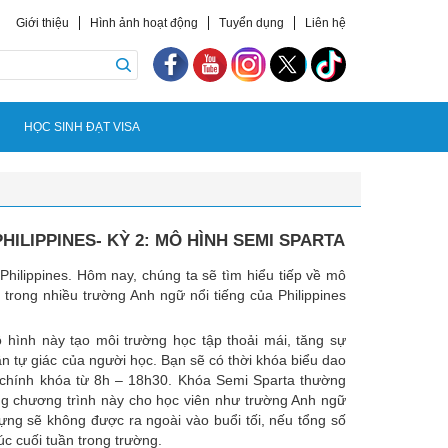
Giới thiệu
Hình ảnh hoạt động
Tuyển dụng
Liên hệ
HỌC SINH ĐẠT VISA
HILIPPINES- KỲ 2: MÔ HÌNH SEMI SPARTA
hilippines. Hôm nay, chúng ta sẽ tìm hiểu tiếp về mô
trong nhiều trường Anh ngữ nổi tiếng của Philippines
 hình này tạo môi trường học tập thoải mái, tăng sự
ần tự giác của người học. Bạn sẽ có thời khóa biểu dao
 chính khóa từ 8h – 18h30. Khóa Semi Sparta thường
ụng chương trình này cho học viên như trường Anh ngữ
vựng sẽ không được ra ngoài vào buổi tối, nếu tổng số
úc cuối tuần trong trường.