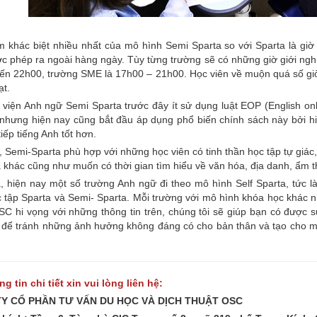
m khác biệt nhiều nhất của mô hình Semi Sparta so với Sparta là giờ
c phép ra ngoài hàng ngày. Tùy từng trường sẽ có những giờ giới nghi
ến 22h00, trường SME là 17h00 – 21h00. Học viên về muộn quá số giờ
ạt.
viện Anh ngữ Semi Sparta trước đây ít sử dụng luật EOP (English only p
nhưng hiện nay cũng bắt đầu áp dụng phổ biến chính sách này bởi hiệ
tiếp tiếng Anh tốt hơn.
 Semi-Sparta phù hợp với những học viên có tinh thần học tập tự giác
 khác cũng như muốn có thời gian tìm hiểu về văn hóa, địa danh, ẩm t
a, hiện nay một số trường Anh ngữ đi theo mô hình Self Sparta, tức 
 tập Sparta và Semi- Sparta. Mỗi trường với mô hình khóa học khác n
SC hi vọng với những thông tin trên, chúng tôi sẽ giúp bạn có được
 để tránh những ảnh hưởng không đáng có cho bản thân và tạo cho mì
g tin chi tiết xin vui lòng liên hệ:
Y CỔ PHẦN TƯ VẤN DU HỌC VÀ DỊCH THUẬT OSC