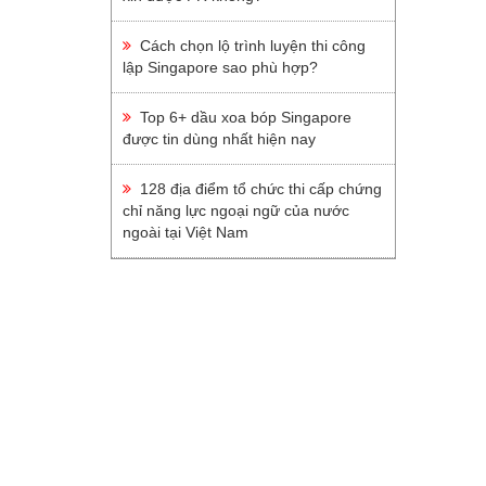
Du Học Nhật Bản
Du Học Châu Âu
Cách chọn lộ trình luyện thi công
lập Singapore sao phù hợp?
Du Học Ailen
Du Học Thụy Sỹ
Top 6+ dầu xoa bóp Singapore
được tin dùng nhất hiện nay
Du Học Hà Lan
Du Học Ba Lan
128 địa điểm tổ chức thi cấp chứng
chỉ năng lực ngoại ngữ của nước
Du Học Pháp
ngoài tại Việt Nam
Du Học Đan Mạch
Du Học Anh
Du Học Châu Phi
Du Học Nam Phi
Du Học Châu Úc
Du Học Newzealand
Du Học Úc