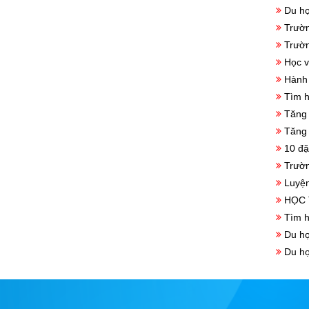
Đào Tạo Ngoại Ngữ
Du họ
Trườn
TIN TỨC DU HỌC
Trườn
Hội Thảo Du Học
Học v
Hành 
Tin Tức Du Học
Tìm h
Hỏi Đáp Du Học
Tăng 
Học Bổng Du Học
Tăng 
10 đặ
Cẩm Nang Du Học
Trườn
HỌC SINH ĐẠT VISA
Luyện
HỌC 
Tìm h
Du họ
Du họ