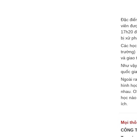
Du Học Châu Mỹ
Du Học Canada
Du Học Mỹ
Đặc điể
viên đượ
LUYỆN THI CÔNG LẬP
17h20 đ
SINGAPORE
bị xử ph
Các học 
Học Mẫu Giáo
trường) 
Kindergarten Ở Singapore
và giao 
Luyện Thi A Level
Như vậy,
quốc gia
Luyện Thi O Level
Ngoài r
hình học
Luyện Thi Hệ Trung Học
nhau. O
Secondary
học nào
Luyện Thi Hệ Tiểu Học
ích.
Primary
GIÁO DỤC SINGAPORE
Mọi thôn
CÔNG T
Tin Tức Giáo Dục