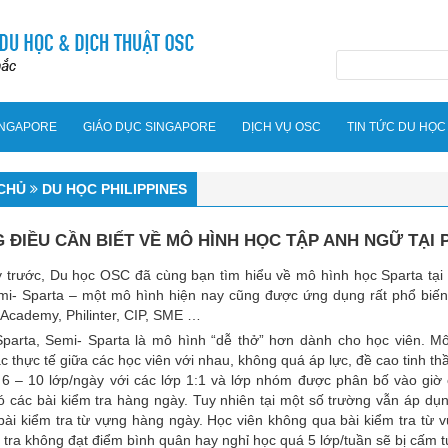
INGAPORE
GIÁO DỤC SINGAPORE
DỊCH VỤ OSC
TIN TỨC DU HỌC
CHỦ
DU HỌC PHILIPPINES
ĐIỀU CẦN BIẾT VỀ MÔ HÌNH HỌC TẬP ANH NGỮ TẠI P
 trước, Du học OSC đã cùng bạn tìm hiểu về mô hình học Sparta tại P
mi- Sparta – một mô hình hiện nay cũng được ứng dụng rất phổ biến 
Academy, Philinter, CIP, SME …
Sparta, Semi- Sparta là mô hình “dễ thở” hơn dành cho học viên. Mô
c thực tế giữa các học viên với nhau, không quá áp lực, đề cao tinh th
 6 – 10 lớp/ngày với các lớp 1:1 và lớp nhóm được phân bố vào giờ
ó các bài kiểm tra hàng ngày. Tuy nhiên tại một số trường vẫn áp d
bài kiểm tra từ vựng hàng ngày. Học viên không qua bài kiểm tra từ 
 tra không đạt điểm bình quân hay nghỉ học quá 5 lớp/tuần sẽ bị cấm t