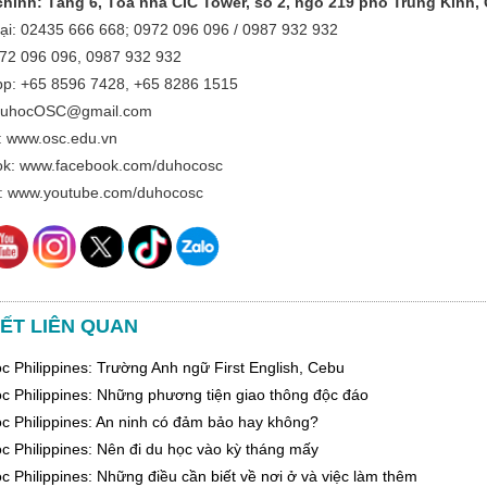
chính: Tầng 6, Tòa nhà CIC Tower, số 2, ngõ 219 phố Trung Kính, 
oại: 02435 666 668; 0972 096 096 / 0987 932 932
972 096 096, 0987 932 932
p: +65 8596 7428, +65 8286 1515
 DuhocOSC@gmail.com
: www.osc.edu.vn
k: www.facebook.com/duhocosc
: www.youtube.com/duhocosc
IẾT LIÊN QUAN
c Philippines: Trường Anh ngữ First English, Cebu
c Philippines: Những phương tiện giao thông độc đáo
c Philippines: An ninh có đảm bảo hay không?
c Philippines: Nên đi du học vào kỳ tháng mấy
c Philippines: Những điều cần biết về nơi ở và việc làm thêm