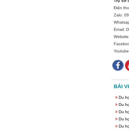
Trụ sở 
Singapore
Điện th
Chứng Chỉ Giáo Dục
Zalo: 0
Các Trường Tư Singapore
Whatsap
Email:
Các Trường Công Primary
Website
Các Trường Công
Faceboo
Secondary
Youtube
Các Trường Cao Đẳng
Công Lập
Các Trường Đại Học Công
Lập
BÀI V
DỊCH VỤ OSC
Du họ
Chứng Minh Tài Chính Du
Học
Du họ
Du họ
Visa Thăm Thân
Du họ
Visa Du Học
Du họ